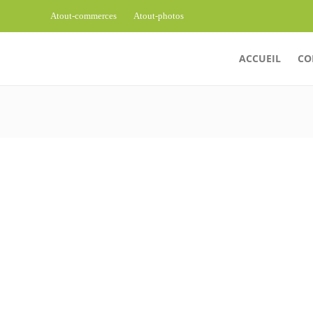
Atout-commerces
Atout-photos
ACCUEIL
CO