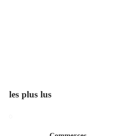
Lifestyle
Alimentation et santé : 5
Lifestyle
compléments alimentaires pour
baisser le cortisol et retrouver
Portrait professionnel : révélez
l’équilibre
votre forte personnalité
Lifestyle
Vacances solo : conseils essentiels et destinations idéales pour réussir votre
voyage
les plus lus
Commerces