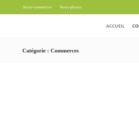
Atout-commerces
Atout-photos
ACCUEIL
CO
Catégorie :
Commerces