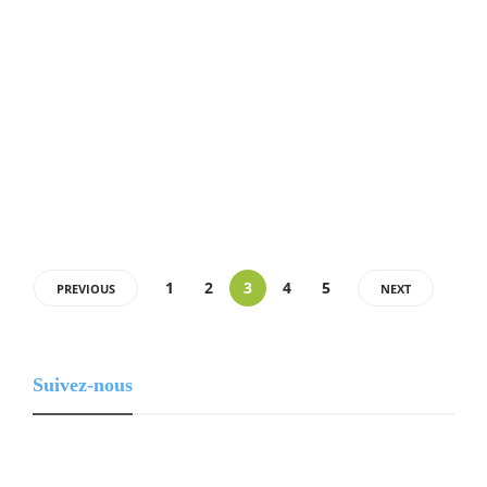
équilibrés
3 recettes de desserts healthy et équilibrés : Envie d’un dessert sain
et gourmand ? Nous vous proposons de découvrir 3 recettes faciles
de desserts healthy et équilibrés à déguster à tout moment de la
journée. 1-Brochettes de fruits frais Ingrédients pour 4 personnes : 2
bananes 2…
1
2
3
4
5
PREVIOUS
NEXT
Suivez-nous